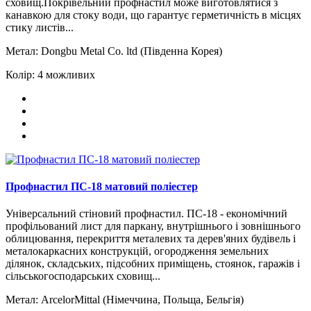
сховищ.Покрівельний профнастил може виготовлятися з
канавкою для стоку води, що гарантує герметичність в місцях
стику листів...
Метал:
Dongbu Metal Сo. ltd (Південна Корея)
Колір:
4 можливих
Профнастил ПС-18 матовий поліестер
Універсальний стіновий профнастил. ПС-18 - економічний
профільований лист для паркану, внутрішнього і зовнішнього
облицювання, перекриття металевих та дерев'яних будівель і
металокаркасних конструкцій, огородження земельних
ділянок, складських, підсобних приміщень, стоянок, гаражів і
сільськогосподарських сховищ...
Метал:
ArcelorMittal (Німеччина, Польща, Бельгія)