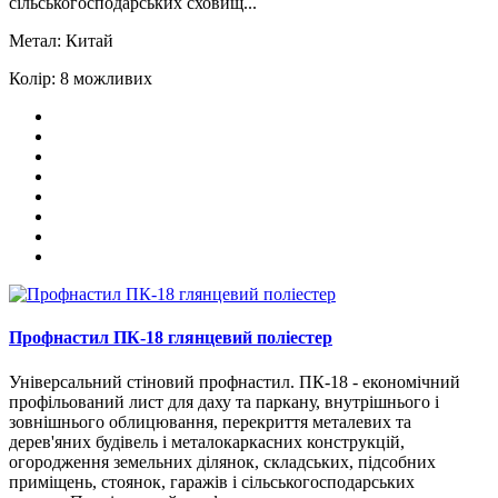
сільськогосподарських сховищ...
Метал:
Китай
Колір:
8 можливих
Профнастил ПК-18 глянцевий поліестер
Універсальний стіновий профнастил. ПК-18 - економічний
профільований лист для даху та паркану, внутрішнього і
зовнішнього облицювання, перекриття металевих та
дерев'яних будівель і металокаркасних конструкцій,
огородження земельних ділянок, складських, підсобних
приміщень, стоянок, гаражів і сільськогосподарських