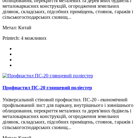
облицювання, перекриття металевих та дерев'яних будівель і
металокаркасних конструкцій, огородження земельних
ділянок, складських, підсобних приміщень, стоянок, гаражів і
сільськогосподарських сховищ...
Метал:
Китай
Printech:
4 можливих
Профнастил ПС-20 глянцевий поліестер
Універсальний стіновий профнастил. ПС-20 - економічний
профільований лист для паркану, внутрішнього і зовнішнього
облицювання, перекриття металевих та дерев'яних будівель і
металокаркасних конструкцій, огородження земельних
ділянок, складських, підсобних приміщень, стоянок, гаражів і
сільськогосподарських сховищ...
Метал:
Китай