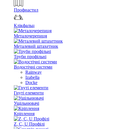
Профнастил
Клікфальц
Металочерепиця
Металевий штахетник
Труби профільні
Водостічні системи
Rainway
Izabella
Docke
Гнуті елементи
Ущільнювачі
Кріплення
Z, C, U Профілі