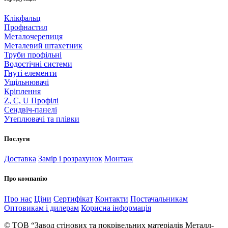
Клікфальц
Профнастил
Металочерепиця
Металевий штахетник
Труби профільні
Водостічні системи
Гнуті елементи
Ущільнювачі
Кріплення
Z, C, U Профілі
Сендвіч-панелі
Утеплювачі та плівки
Послуги
Доставка
Замір і розрахунок
Монтаж
Про компанію
Про нас
Ціни
Сертифікат
Контакти
Постачальникам
Оптовикам і дилерам
Корисна інформація
© ТОВ “Завод стінових та покрівельних матеріалів Металл-