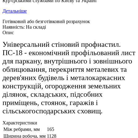
Кур'єрськими службами по Києву та Україні
Детальніше
Готівковий або безготівковий розрахунок
Наявність: На складі
Опис
Універсальний стіновий профнастил.
ПС-18 - економічний профільований лист
для паркану, внутрішнього і зовнішнього
облицювання, перекриття металевих та
дерев'яних будівель і металокаркасних
конструкцій, огородження земельних
ділянок, складських, підсобних
приміщень, стоянок, гаражів і
сільськогосподарських сховищ.
Характеристики
Між ребрами, мм
165
Ширина робоча, мм
1128