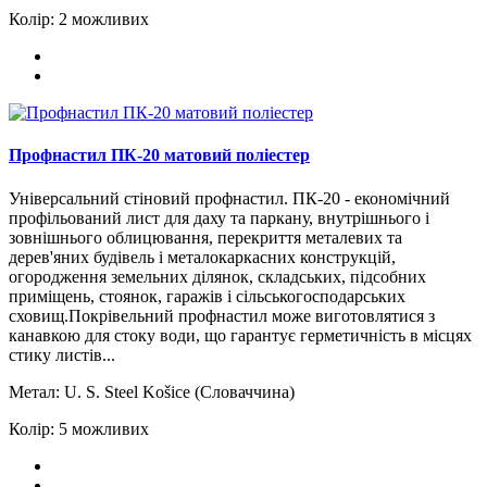
Колір:
2 можливих
Профнастил ПК-20 матовий поліестер
Універсальний стіновий профнастил. ПК-20 - економічний
профільований лист для даху та паркану, внутрішнього і
зовнішнього облицювання, перекриття металевих та
дерев'яних будівель і металокаркасних конструкцій,
огородження земельних ділянок, складських, підсобних
приміщень, стоянок, гаражів і сільськогосподарських
сховищ.Покрівельний профнастил може виготовлятися з
канавкою для стоку води, що гарантує герметичність в місцях
стику листів...
Метал:
U. S. Steel Košice (Словаччина)
Колір:
5 можливих