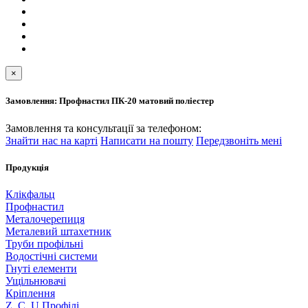
×
Замовлення: Профнастил ПК-20 матовий поліестер
Замовлення та консультації за телефоном:
Знайти нас на карті
Написати на пошту
Передзвоніть мені
Продукція
Клікфальц
Профнастил
Металочерепиця
Металевий штахетник
Труби профільні
Водостічні системи
Гнуті елементи
Ущільнювачі
Кріплення
Z, C, U Профілі