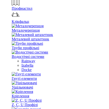
Профнастил
Клікфальц
Металочерепиця
Металевий штахетник
Труби профільні
Водостічні системи
Rainway
Izabella
Docke
Гнуті елементи
Ущільнювачі
Кріплення
Z, C, U Профілі