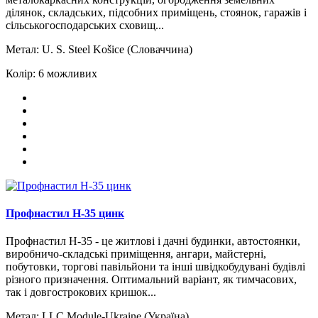
ділянок, складських, підсобних приміщень, стоянок, гаражів і
сільськогосподарських сховищ...
Метал:
U. S. Steel Košice (Словаччина)
Колір:
6 можливих
Профнастил H-35 цинк
Профнастил Н-35 - це житлові і дачні будинки, автостоянки,
виробничо-складські приміщення, ангари, майстерні,
побутовки, торгові павільйони та інші швідкобудувані будівлі
різного призначення. Оптимальний варіант, як тимчасових,
так і довгострокових кришок...
Метал:
LLC Module-Ukraine (Україна)