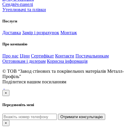
Сендвіч-панелі
Утеплювачі та плівки
Послуги
Доставка
Замір і розрахунок
Монтаж
Про компанію
Про нас
Ціни
Сертифікат
Контакти
Постачальникам
Оптовикам і дилерам
Корисна інформація
© ТОВ “Завод стінових та покрівельних матеріалів Металл-
Профіль"
Поділитися нашим посиланням
×
Передзвоніть мені
Отримати консультацію
×