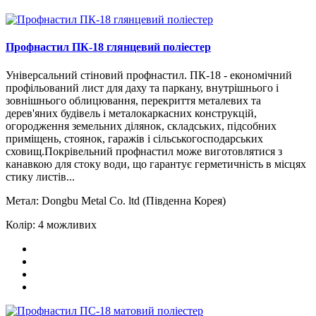
Профнастил ПК-18 глянцевий поліестер
Універсальний стіновий профнастил. ПК-18 - економічний
профільований лист для даху та паркану, внутрішнього і
зовнішнього облицювання, перекриття металевих та
дерев'яних будівель і металокаркасних конструкцій,
огородження земельних ділянок, складських, підсобних
приміщень, стоянок, гаражів і сільськогосподарських
сховищ.Покрівельний профнастил може виготовлятися з
канавкою для стоку води, що гарантує герметичність в місцях
стику листів...
Метал:
Dongbu Metal Сo. ltd (Південна Корея)
Колір:
4 можливих