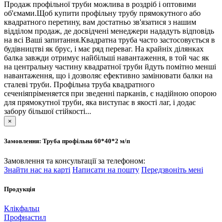
Продаж профільної труби можлива в роздріб і оптовими
об'ємами.Щоб купити профільну трубу прямокутного або
квадратного перетину, вам достатньо зв'язатися з нашим
відділом продаж, де досвідчені менеджери нададуть відповідь
на всі Ваші запитання.Квадратна труба часто застосовується в
будівництві як брус, і має ряд переваг. На крайніх ділянках
балка завжди отримує найбільші навантаження, в той час як
на центральну частину квадратної труби йдуть помітно менші
навантаження, що і дозволяє ефективно замінювати балки на
сталеві труби. Профільна труба квадратного
сеченіяпріменяется при зведенні парканів, є надійною опорою
для прямокутної труби, яка виступає в якості лаг, і додає
забору більшої стійкості...
×
Замовлення: Труба профільна 60*40*2 м/п
Замовлення та консультації за телефоном:
Знайти нас на карті
Написати на пошту
Передзвоніть мені
Продукція
Клікфальц
Профнастил