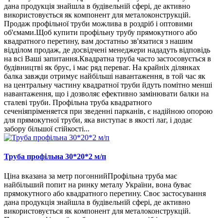
дана продукція знайшла в будівельній сфері, де активно
використовується як компонент для металоконструкцій.
Продаж профільної труби можлива в роздріб і оптовими
об'ємами.Щоб купити профільну трубу прямокутного або
квадратного перетину, вам достатньо зв'язатися з нашим
відділом продаж, де досвідчені менеджери нададуть відповідь
на всі Ваші запитання.Квадратна труба часто застосовується в
будівництві як брус, і має ряд переваг. На крайніх ділянках
балка завжди отримує найбільші навантаження, в той час як
на центральну частину квадратної труби йдуть помітно менші
навантаження, що і дозволяє ефективно замінювати балки на
сталеві труби. Профільна труба квадратного
сеченіяпріменяется при зведенні парканів, є надійною опорою
для прямокутної труби, яка виступає в якості лаг, і додає
забору більшої стійкості...
Труба профільна 30*20*2 м/п
Ціна вказана за метр погоннийПрофільна труба має
найбільший попит на ринку металу України, вона буває
прямокутного або квадратного перетину. Своє застосування
дана продукція знайшла в будівельній сфері, де активно
використовується як компонент для металоконструкцій.