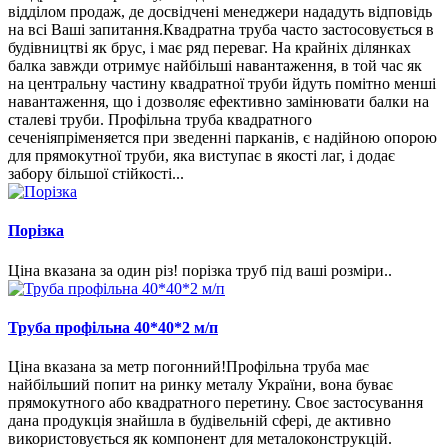
відділом продаж, де досвідчені менеджери нададуть відповідь
на всі Ваші запитання.Квадратна труба часто застосовується в
будівництві як брус, і має ряд переваг. На крайніх ділянках
балка завжди отримує найбільші навантаження, в той час як
на центральну частину квадратної труби йдуть помітно менші
навантаження, що і дозволяє ефективно замінювати балки на
сталеві труби. Профільна труба квадратного
сеченіяпріменяется при зведенні парканів, є надійною опорою
для прямокутної труби, яка виступає в якості лаг, і додає
забору більшої стійкості...
Порізка
Ціна вказана за один різ! порізка труб під ваші розміри..
Труба профільна 40*40*2 м/п
Ціна вказана за метр погонний!Профільна труба має
найбільший попит на ринку металу України, вона буває
прямокутного або квадратного перетину. Своє застосування
дана продукція знайшла в будівельній сфері, де активно
використовується як компонент для металоконструкцій.