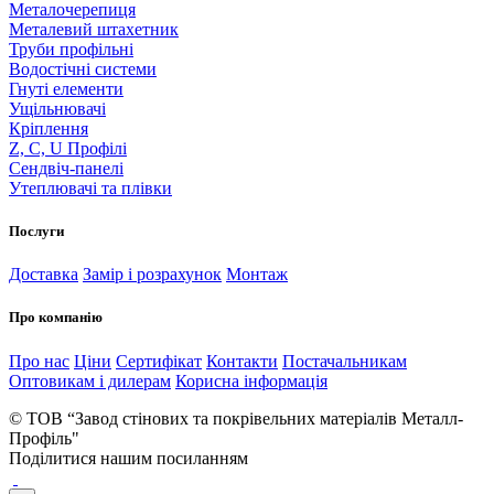
Металочерепиця
Металевий штахетник
Труби профільні
Водостічні системи
Гнуті елементи
Ущільнювачі
Кріплення
Z, C, U Профілі
Сендвіч-панелі
Утеплювачі та плівки
Послуги
Доставка
Замір і розрахунок
Монтаж
Про компанію
Про нас
Ціни
Сертифікат
Контакти
Постачальникам
Оптовикам і дилерам
Корисна інформація
© ТОВ “Завод стінових та покрівельних матеріалів Металл-
Профіль"
Поділитися нашим посиланням