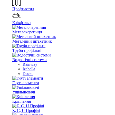
Профнастил
Клікфальц
Металочерепиця
Металевий штахетник
Труби профільні
Водостічні системи
Rainway
Izabella
Docke
Гнуті елементи
Ущільнювачі
Кріплення
Z, C, U Профілі