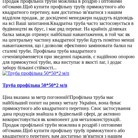
Продаж профільної труби можлива в роздріб і оптовими
об'ємами.Щоб купити профільну трубу прямокутного або
квадратного перетину, вам достатньо зв'язатися з нашим
відділом продаж, де досвідчені менеджери нададуть відповідь
на всі Ваші запитання.Квадратна труба часто застосовується в
будівництві як брус, і має ряд переваг. На крайніх ділянках
балка завжди отримує найбільші навантаження, в той час як
на центральну частину квадратної труби йдуть помітно менші
навантаження, що і дозволяє ефективно замінювати балки на
сталеві труби. Профільна труба квадратного
сеченіяпріменяется при зведенні парканів, є надійною опорою
для прямокутної труби, яка виступає в якості лаг, і додає
забору більшої стійкості...
Труба профільна 50*50*2 м/п
Ціна вказана за метр погонний!Профільна труба має
найбільший попит на ринку металу України, вона буває
прямокутного або квадратного перетину. Своє застосування
дана продукція знайшла в будівельній сфері, де активно
використовується як компонент для металоконструкцій.
Продаж профільної труби можлива в роздріб і оптовими
об'ємами.Щоб купити профільну трубу прямокутного або
квадратного перетину, вам достатньо зв'язатися з нашим