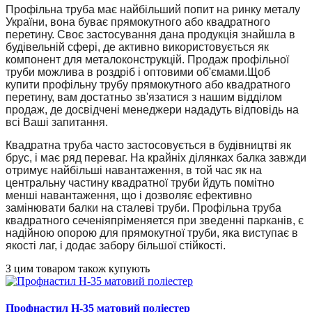
Профільна труба має найбільший попит на ринку металу 
України, вона буває прямокутного або квадратного 
перетину. Своє застосування дана продукція знайшла в 
будівельній сфері, де активно використовується як 
компонент для металоконструкцій. Продаж профільної 
труби можлива в роздріб і оптовими об'ємами.Щоб 
купити профільну трубу прямокутного або квадратного 
перетину, вам достатньо зв'язатися з нашим відділом 
продаж, де досвідчені менеджери нададуть відповідь на 
всі Ваші запитання.
Квадратна труба часто застосовується в будівництві як 
брус, і має ряд переваг. На крайніх ділянках балка завжди 
отримує найбільші навантаження, в той час як на 
центральну частину квадратної труби йдуть помітно 
менші навантаження, що і дозволяє ефективно 
замінювати балки на сталеві труби. Профільна труба 
квадратного сеченіяпріменяется при зведенні парканів, є 
надійною опорою для прямокутної труби, яка виступає в 
якості лаг, і додає забору більшої стійкості.
З цим товаром також купують
Профнастил H-35 матовий поліестер