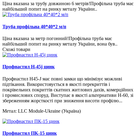
Ціна вказана за трубу довжиною 6 метрів!Профільна труба має
найбільший попит на ринку металу України..
Труба профільна 40*40*2 м/п
Ціна вказана за метр погонний!Профільна труба має
найбільший попит на ринку металу України, вона був..
Схожі товари
Профнастил H-45j цинк
Профнастил H45-J має повні замки що мінімізує можливі
підтікання. Використовується в якості перекриттів і
покрівельних покриттів скатних житлових дахів, комерційних
і промислових споруд. Виступає в якості альтернативи Н-60, зі
збереженням жорсткості при зниження висоти профілю...
Метал:
LLC Module-Ukraine (Україна)
Профнастил ПК-15 цинк