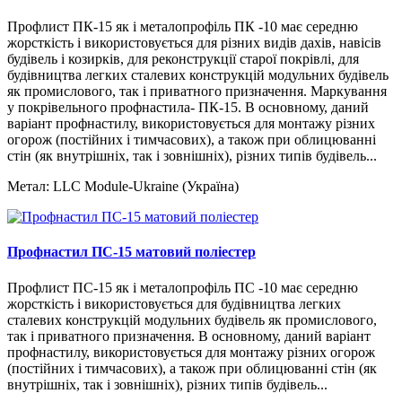
Профлист ПК-15 як і металопрофіль ПК -10 має середню
жорсткість і використовується для різних видів дахів, навісів
будівель і козирків, для реконструкції старої покрівлі, для
будівництва легких сталевих конструкцій модульних будівель
як промислового, так і приватного призначення. Маркування
у покрівельного профнастила- ПК-15. В основному, даний
варіант профнастилу, використовується для монтажу різних
огорож (постійних і тимчасових), а також при облицюванні
стін (як внутрішніх, так і зовнішніх), різних типів будівель...
Метал:
LLC Module-Ukraine (Україна)
Профнастил ПС-15 матовий поліестер
Профлист ПС-15 як і металопрофіль ПС -10 має середню
жорсткість і використовується для будівництва легких
сталевих конструкцій модульних будівель як промислового,
так і приватного призначення. В основному, даний варіант
профнастилу, використовується для монтажу різних огорож
(постійних і тимчасових), а також при облицюванні стін (як
внутрішніх, так і зовнішніх), різних типів будівель...