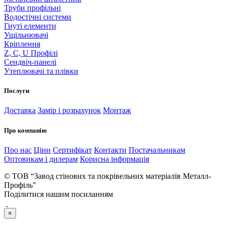
Труби профільні
Водостічні системи
Гнуті елементи
Ущільнювачі
Кріплення
Z, C, U Профілі
Сендвіч-панелі
Утеплювачі та плівки
Послуги
Доставка
Замір і розрахунок
Монтаж
Про компанію
Про нас
Ціни
Сертифікат
Контакти
Постачальникам
Оптовикам і дилерам
Корисна інформація
© ТОВ “Завод стінових та покрівельних матеріалів Металл-
Профіль"
Поділитися нашим посиланням
×