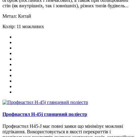
огорож (постійних і тимчасових), а також при облицюванні
стін (як внутрішніх, так і зовнішніх), різних типів будівель...
Метал:
Китай
Колір:
11 можливих
Профнастил H-45j глянцевий поліестр
Профнастил H45-J має повні замки що мінімізує можливі
підтікання. Використовується в якості перекриттів і