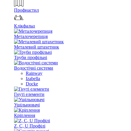
Профнастил
Клікфальц
Металочерепиця
Металевий штахетник
Труби профільні
Водостічні системи
Rainway
Izabella
Docke
Гнуті елементи
Ущільнювачі
Кріплення
Z, C, U Профілі