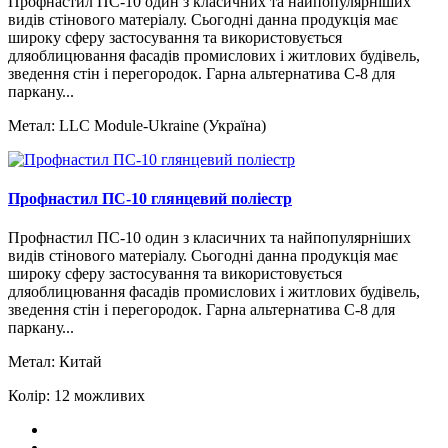
Профнастил ПС-10 один з класичних та найпопулярніших
видів стінового матеріалу. Сьогодні данна продукція має
широку сферу застосування та використовується
дляоблицювання фасадів промислових і житлових будівель,
зведення стін і перегородок. Гарна альтернатива С-8 для
паркану...
Метал:
LLC Module-Ukraine (Україна)
Профнастил ПС-10 глянцевий поліестр
Профнастил ПС-10 один з класичних та найпопулярніших
видів стінового матеріалу. Сьогодні данна продукція має
широку сферу застосування та використовується
дляоблицювання фасадів промислових і житлових будівель,
зведення стін і перегородок. Гарна альтернатива С-8 для
паркану...
Метал:
Китай
Колір:
12 можливих