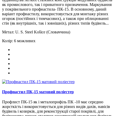
як промислового, так і приватного призначення. Маркування
у покрівельного профнастила- ПК-15. В основному, даний
варіант профнастилу, використовується для монтажу різних
огорож (постійних і тимчасових), а також при облицюванні
стін (як внутрішніх, так і зовнішніх), різних типів будівель...
Метал:
U. S. Steel Košice (Словаччина)
Колір:
6 можливих
Профнастил ПК-15 матовий поліестер
Профлист ПК-15 як і металопрофіль ПК -10 має середню
жорсткість і використовується для різних видів дахів, навісів
будівель і козирків, для реконструкції старої покрівлі, для
будівництва легких сталевих конструкцій модульних будівель