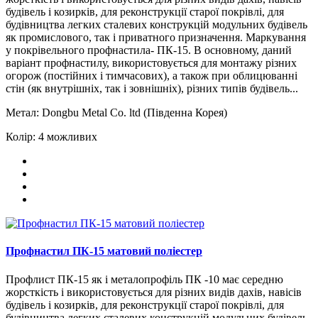
будівель і козирків, для реконструкції старої покрівлі, для
будівництва легких сталевих конструкцій модульних будівель
як промислового, так і приватного призначення. Маркування
у покрівельного профнастила- ПК-15. В основному, даний
варіант профнастилу, використовується для монтажу різних
огорож (постійних і тимчасових), а також при облицюванні
стін (як внутрішніх, так і зовнішніх), різних типів будівель...
Метал:
Dongbu Metal Сo. ltd (Південна Корея)
Колір:
4 можливих
Профнастил ПК-15 матовий поліестер
Профлист ПК-15 як і металопрофіль ПК -10 має середню
жорсткість і використовується для різних видів дахів, навісів
будівель і козирків, для реконструкції старої покрівлі, для
будівництва легких сталевих конструкцій модульних будівель